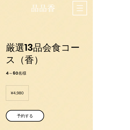
品品香
厳選13品会食コー
ス（香）
4～60名様
4,980
Japanese
¥4,980
yen
予約する