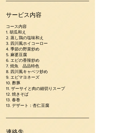
サービス内容
コース内容
1. 胡瓜和え
2. 蒸し鶏の塩味和え
3. 四川風ホイコーロー
4. 季節の野菜炒め
5. 麻婆豆腐
6. エビの香辣炒め
7. 焼魚 品品特色
8. 四川風キャベツ炒め
9. エビマヨネーズ
10. 酢豚
11. ザーサイと肉の細切りスープ
12. 焼きそば
13. 春巻
13. デザート：杏仁豆腐
連絡先