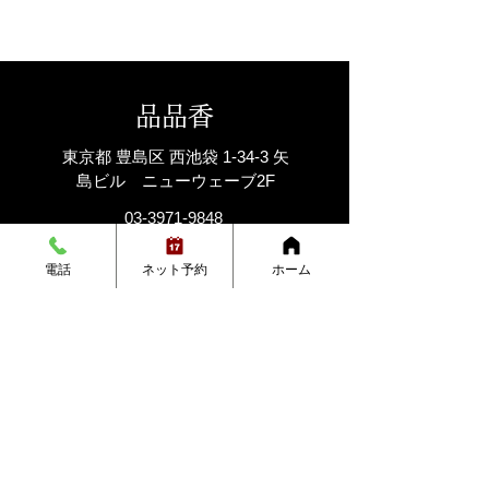
品品香
東京都 豊島区 西池袋 1-34-3 矢
島ビル ニューウェーブ2F
03-3971-9848
電話
ネット予約
ホーム
お名前
Email
電話番号